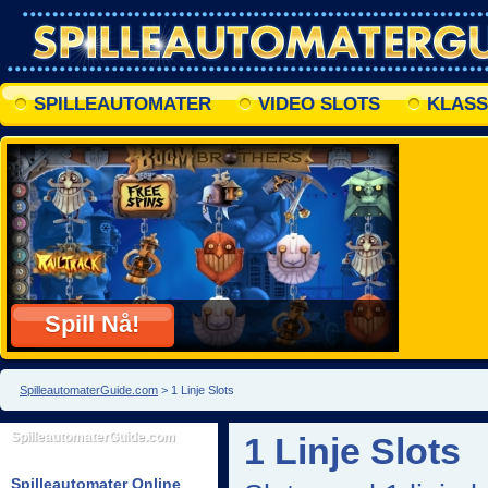
SPILLEAUTOMATER
VIDEO SLOTS
KLASS
GRATIS SPILLEAUTOMATER
FREE SLOTS
Spill Nå!
SpilleautomaterGuide.com
>
1 Linje Slots
SpilleautomaterGuide.com
1 Linje Slots
Spilleautomater Online