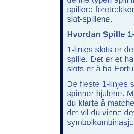
denne typen spill 
spillere foretrekk
slot-spillene.
Hvordan Spille 1-
1-linjes slots er d
spille. Det er et ha
slots er å ha Fortu
De fleste 1-linjes 
spinner hjulene. 
du klarte å match
det vil du vinne d
symbolkombinasjo