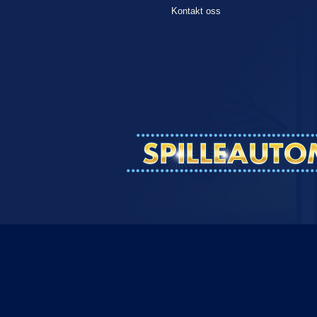
Kontakt oss