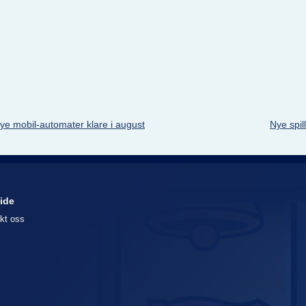
ye mobil-automater klare i august
Nye spi
side
kt oss