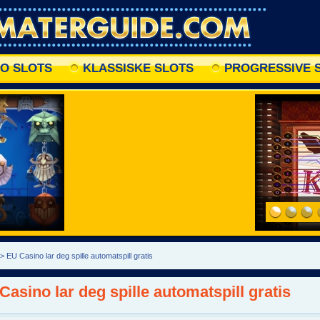
EO SLOTS
KLASSISKE SLOTS
PROGRESSIVE 
FREE SLOTS
>
EU Casino lar deg spille automatspill gratis
Casino lar deg spille automatspill gratis