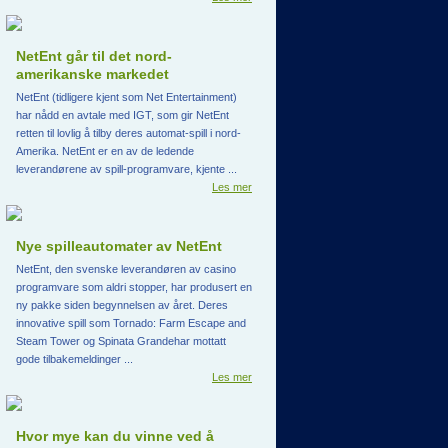
NetEnt går til det nord-
amerikanske markedet
NetEnt (tidligere kjent som Net Entertainment)
har nådd en avtale med IGT, som gir NetEnt
retten til lovlig å tilby deres automat-spill i nord-
Amerika. NetEnt er en av de ledende
leverandørene av spill-programvare, kjente ...
Les mer
Nye spilleautomater av NetEnt
NetEnt, den svenske leverandøren av casino
programvare som aldri stopper, har produsert en
ny pakke siden begynnelsen av året. Deres
innovative spill som Tornado: Farm Escape and
Steam Tower og Spinata Grandehar mottatt
gode tilbakemeldinger ...
Les mer
Hvor mye kan du vinne ved å