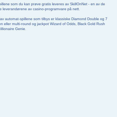
pillene som du kan prøve gratis leveres av SkillOnNet - en av de
te leverandørene av casino-programvare på nett.
av automat-spillene som tilbys er klassiske Diamond Double og 7
n eller multi-round og jackpot Wizard of Odds, Black Gold Rush
llionaire Genie.