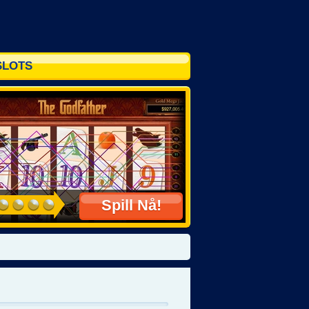
SLOTS
Spill Nå!