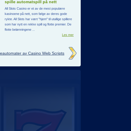
spille automatspill på nett
All Slots Casino er et av de mest populære
kasinoene på nett, som følge av deres gode
rykte. All Slots har vært "hjem" til utallige spillere
som har nytt en rekke spill og flotte premier. De
flotte belønningene ...
Les mer
lleautomater av Casino Web Scripts