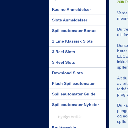
20th F
Kasino Anmeldelser
Verde
menne
Slots Anmeldelser
Du tre
Spilleautomater Bonus
ditt fa
1 Line Klassisk Slots
Dersom
hører
3 Reel Slots
EUCas
inklud
5 Reel Slots
spille
Download Slots
Alt du
Flash Spilleautomater
av bil
forhån
Spilleautomater Guide
progra
Spilleautomater Nyheter
Du kan
penger
og eg
Nyttige Artikle
spill
Fruktmaskin